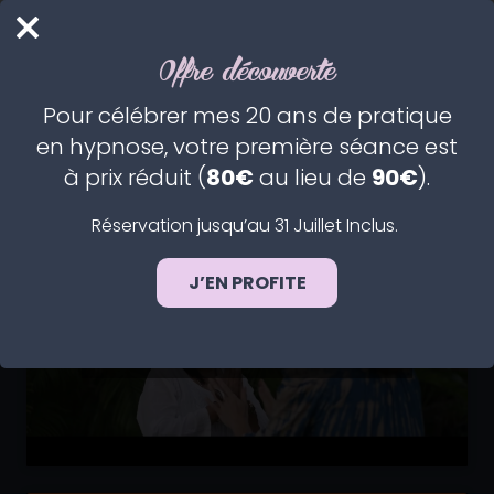
PRENDRE RDV
Offre découverte
VIDÉOS
Pour célébrer mes 20 ans de pratique
en hypnose, votre première séance est
à prix réduit (
80€
au lieu de
90€
).
Réservation jusqu’au 31 Juillet Inclus.
J’EN PROFITE
Cliquez pour accepter les cookies
marketing et activer ce contenu