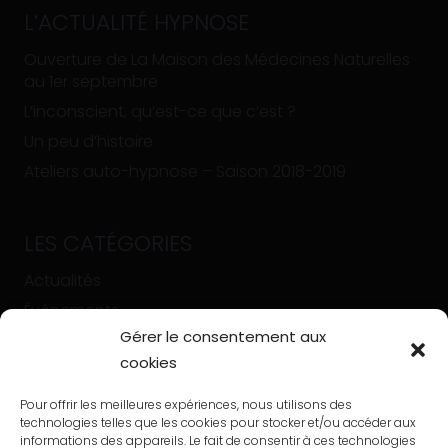
L’ACTUALITÉ HYPNOSE
Ouverture de La Maison des Médecines Naturelles
au 1er septembre
L’inconscient, qu’est-ce que c’est ?
Un peu d’histoire
Ateliers auto-hypnose – Saison 2018-2019
LES CATÉGORIES
Actualités
Événements
Gérer le consentement aux
Un peu d’histoire
cookies
Articles
Pour offrir les meilleures expériences, nous utilisons des
technologies telles que les cookies pour stocker et/ou accéder aux
informations des appareils. Le fait de consentir à ces technologies