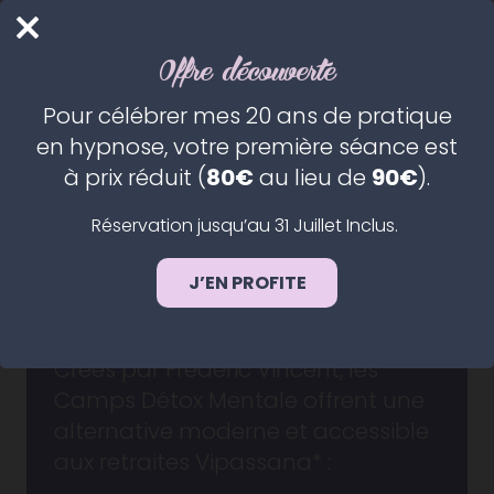
PRENDRE RDV
Offre découverte
Camps Détox
Pour célébrer mes 20 ans de pratique
en hypnose, votre première séance est
Mentale
à prix réduit (
80€
au lieu de
90€
).
Réservation jusqu’au 31 Juillet Inclus.
J’EN PROFITE
Créés par Frédéric Vincent, les
Camps Détox Mentale offrent une
alternative moderne et accessible
aux retraites Vipassana* :