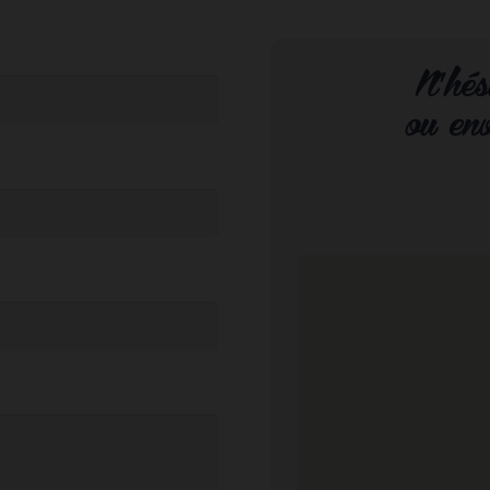
N’hés
ou en