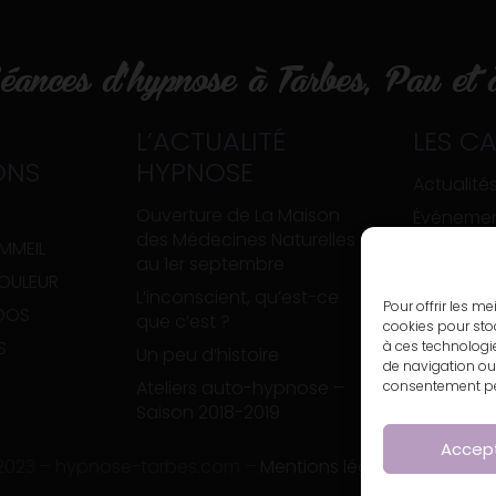
ances d’hypnose à Tarbes, Pau et à
L’ACTUALITÉ
LES C
ONS
HYPNOSE
Actualité
Ouverture de La Maison
Événeme
des Médecines Naturelles
MMEIL
Un peu d’
au 1er septembre
DOULEUR
Articles
L’inconscient, qu’est-ce
Pour offrir les m
ADOS
que c’est ?
cookies pour stoc
S
à ces technologi
Un peu d’histoire
de navigation ou 
Ateliers auto-hypnose –
consentement peut
Saison 2018-2019
Accep
 2023 – hypnose-tarbes.com –
Mentions légales
–
Politiqu