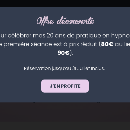
Offre découverte
ÉANCES
QUI SUIS-JE ?
ZERO MENTAL
DESIGN HUMAIN
ur célébrer mes 20 ans de pratique en hypno
e première séance est à prix réduit (
80€
au li
90€
).
CONTACT
Réservation jusqu’au 31 Juillet Inclus.
J’EN PROFITE
Envoyez-moi un message !