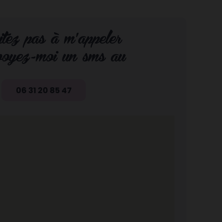
itez pas à m’appeler
voyez-moi un sms au
06 31 20 85 47