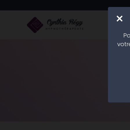
LES S
Po
votr